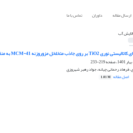
ارسال مقاله
داوران
تماس با ما
الایش آب
مزوروزنه MCM-41 به منظور پالایش آب آلوده به آنتی‌بیوتیک تتراسایکلین
219-233
 فرهاد رحمانی چیانه، جواد رهبر شهروزی
اصل مقاله
1.01 M