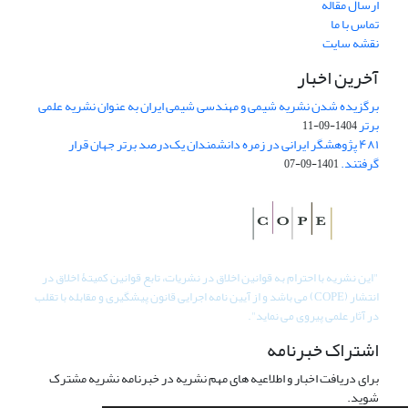
ارسال مقاله
تماس با ما
نقشه سایت
آخرین اخبار
برگزیده شدن نشریه شیمی و مهندسی شیمی ایران به عنوان نشریه علمی
برتر
1404-09-11
۴۸۱ پژوهشگر ایرانی در زمره دانشمندان یک‌درصد برتر جهان قرار
گرفتند.
1401-09-07
"
این نشریه با احترام به قوانین اخلاق در نشریات، تابع قوانین کمیتۀ اخلاق در
انتشار (COPE) می باشد و از آیین نامه اجرایی قانون پیشگیری و مقابله با تقلب
در آثار علمی پیروی می نماید".
اشتراک خبرنامه
برای دریافت اخبار و اطلاعیه های مهم نشریه در خبرنامه نشریه مشترک
شوید.