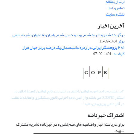
ارسال مقاله
تماس با ما
نقشه سایت
آخرین اخبار
برگزیده شدن نشریه شیمی و مهندسی شیمی ایران به عنوان نشریه علمی
برتر
1404-09-11
۴۸۱ پژوهشگر ایرانی در زمره دانشمندان یک‌درصد برتر جهان قرار
گرفتند.
1401-09-07
"
این نشریه با احترام به قوانین اخلاق در نشریات، تابع قوانین کمیتۀ اخلاق در
انتشار (COPE) می باشد و از آیین نامه اجرایی قانون پیشگیری و مقابله با تقلب
در آثار علمی پیروی می نماید".
اشتراک خبرنامه
برای دریافت اخبار و اطلاعیه های مهم نشریه در خبرنامه نشریه مشترک
شوید.