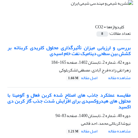
کلیدواژه‌ها =
CO2
تعداد مقالات:
8
بررسی و ارزیابی میزان تأثیرگذاری محلول کلریدی کربناته بر
کشش بین سطحی دینامیک نفت خام اسیدی
دوره 42، شماره 2، تابستان 1402، صفحه
165-184
زهرا تقی زاده فرح آبادی، مصطفی لشکربلوکی
مشاهده مقاله
اصل مقاله
1.66 M
مقایسه عملکرد جاذب‏ های اصلاح شده کربن ‌فعال و آلومینا با
محلول های هیدروکسیدی برای افزایش شدت جذب گاز کربن دی
اکسید
دوره 40، شماره 2، تابستان 1400، صفحه
83-94
نیوشا کربلائی محمد، احد قائمی
مشاهده مقاله
اصل مقاله
1.21 M