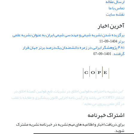
ارسال مقاله
تماس با ما
نقشه سایت
آخرین اخبار
برگزیده شدن نشریه شیمی و مهندسی شیمی ایران به عنوان نشریه علمی
برتر
1404-09-11
۴۸۱ پژوهشگر ایرانی در زمره دانشمندان یک‌درصد برتر جهان قرار
گرفتند.
1401-09-07
"
این نشریه با احترام به قوانین اخلاق در نشریات، تابع قوانین کمیتۀ اخلاق در
انتشار (COPE) می باشد و از آیین نامه اجرایی قانون پیشگیری و مقابله با تقلب
در آثار علمی پیروی می نماید".
اشتراک خبرنامه
برای دریافت اخبار و اطلاعیه های مهم نشریه در خبرنامه نشریه مشترک
شوید.