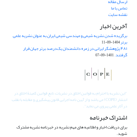
ارسال مقاله
تماس با ما
نقشه سایت
آخرین اخبار
برگزیده شدن نشریه شیمی و مهندسی شیمی ایران به عنوان نشریه علمی
برتر
1404-09-11
۴۸۱ پژوهشگر ایرانی در زمره دانشمندان یک‌درصد برتر جهان قرار
گرفتند.
1401-09-07
"
این نشریه با احترام به قوانین اخلاق در نشریات، تابع قوانین کمیتۀ اخلاق در
انتشار (COPE) می باشد و از آیین نامه اجرایی قانون پیشگیری و مقابله با تقلب
در آثار علمی پیروی می نماید".
اشتراک خبرنامه
برای دریافت اخبار و اطلاعیه های مهم نشریه در خبرنامه نشریه مشترک
شوید.