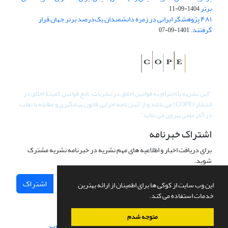
برتر
1404-09-11
۴۸۱ پژوهشگر ایرانی در زمره دانشمندان یک‌درصد برتر جهان قرار
گرفتند.
1401-09-07
"
این نشریه با احترام به قوانین اخلاق در نشریات، تابع قوانین کمیتۀ اخلاق در
انتشار (COPE) می باشد و از آیین نامه اجرایی قانون پیشگیری و مقابله با تقلب
در آثار علمی پیروی می نماید".
اشتراک خبرنامه
برای دریافت اخبار و اطلاعیه های مهم نشریه در خبرنامه نشریه مشترک
شوید.
اشتراک
این وب سایت از کوکی ها برای اطمینان از ارائه بهترین
خدمات استفاده می کند.
متوجه شدم
سامانه مدیریت نشریات علمی.
طراحی و پیاده سازی از
سیناوب