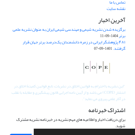
تماس با ما
نقشه سایت
آخرین اخبار
برگزیده شدن نشریه شیمی و مهندسی شیمی ایران به عنوان نشریه علمی
برتر
1404-09-11
۴۸۱ پژوهشگر ایرانی در زمره دانشمندان یک‌درصد برتر جهان قرار
گرفتند.
1401-09-07
"
این نشریه با احترام به قوانین اخلاق در نشریات، تابع قوانین کمیتۀ اخلاق در
انتشار (COPE) می باشد و از آیین نامه اجرایی قانون پیشگیری و مقابله با تقلب
در آثار علمی پیروی می نماید".
اشتراک خبرنامه
برای دریافت اخبار و اطلاعیه های مهم نشریه در خبرنامه نشریه مشترک
شوید.