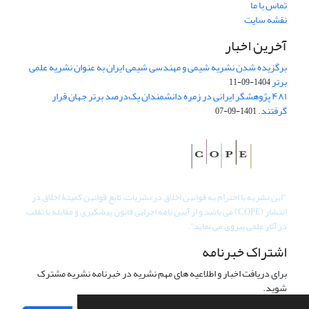
تماس با ما
نقشه سایت
آخرین اخبار
برگزیده شدن نشریه شیمی و مهندسی شیمی ایران به عنوان نشریه علمی
برتر
1404-09-11
۴۸۱ پژوهشگر ایرانی در زمره دانشمندان یک‌درصد برتر جهان قرار
گرفتند.
1401-09-07
"
این نشریه با احترام به قوانین اخلاق در نشریات، تابع قوانین کمیتۀ اخلاق در
انتشار (COPE) می باشد و از آیین نامه اجرایی قانون پیشگیری و مقابله با تقلب
در آثار علمی پیروی می نماید".
اشتراک خبرنامه
برای دریافت اخبار و اطلاعیه های مهم نشریه در خبرنامه نشریه مشترک
شوید.