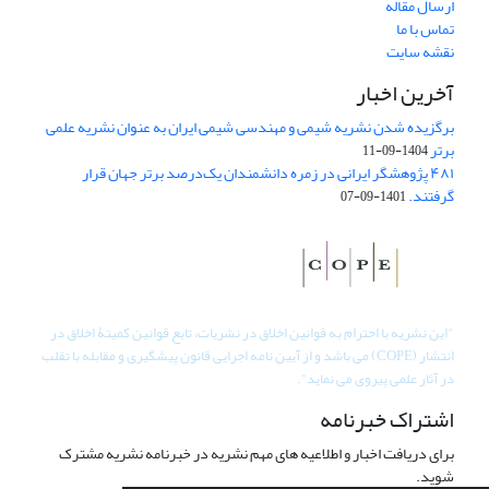
ارسال مقاله
تماس با ما
نقشه سایت
آخرین اخبار
برگزیده شدن نشریه شیمی و مهندسی شیمی ایران به عنوان نشریه علمی
برتر
1404-09-11
۴۸۱ پژوهشگر ایرانی در زمره دانشمندان یک‌درصد برتر جهان قرار
گرفتند.
1401-09-07
"
این نشریه با احترام به قوانین اخلاق در نشریات، تابع قوانین کمیتۀ اخلاق در
انتشار (COPE) می باشد و از آیین نامه اجرایی قانون پیشگیری و مقابله با تقلب
در آثار علمی پیروی می نماید".
اشتراک خبرنامه
برای دریافت اخبار و اطلاعیه های مهم نشریه در خبرنامه نشریه مشترک
شوید.