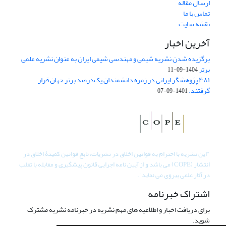
ارسال مقاله
تماس با ما
نقشه سایت
آخرین اخبار
برگزیده شدن نشریه شیمی و مهندسی شیمی ایران به عنوان نشریه علمی
برتر
1404-09-11
۴۸۱ پژوهشگر ایرانی در زمره دانشمندان یک‌درصد برتر جهان قرار
گرفتند.
1401-09-07
"
این نشریه با احترام به قوانین اخلاق در نشریات، تابع قوانین کمیتۀ اخلاق در
انتشار (COPE) می باشد و از آیین نامه اجرایی قانون پیشگیری و مقابله با تقلب
در آثار علمی پیروی می نماید".
اشتراک خبرنامه
برای دریافت اخبار و اطلاعیه های مهم نشریه در خبرنامه نشریه مشترک
شوید.