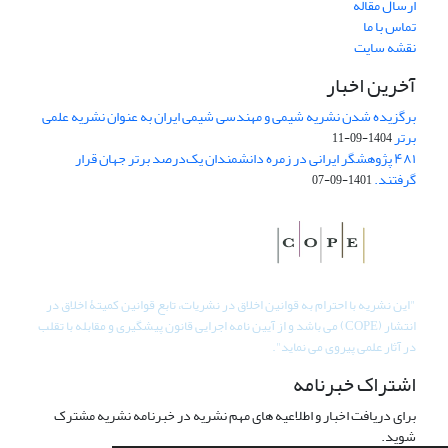
ارسال مقاله
تماس با ما
نقشه سایت
آخرین اخبار
برگزیده شدن نشریه شیمی و مهندسی شیمی ایران به عنوان نشریه علمی
برتر
1404-09-11
۴۸۱ پژوهشگر ایرانی در زمره دانشمندان یک‌درصد برتر جهان قرار
گرفتند.
1401-09-07
"
این نشریه با احترام به قوانین اخلاق در نشریات، تابع قوانین کمیتۀ اخلاق در
انتشار (COPE) می باشد و از آیین نامه اجرایی قانون پیشگیری و مقابله با تقلب
در آثار علمی پیروی می نماید".
اشتراک خبرنامه
برای دریافت اخبار و اطلاعیه های مهم نشریه در خبرنامه نشریه مشترک
شوید.