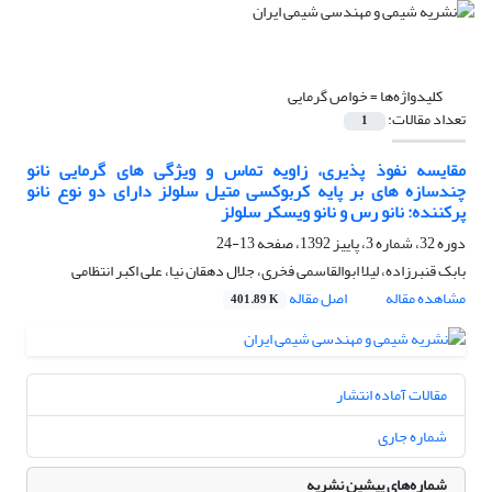
کلیدواژه‌ها =
خواص گرمایی
تعداد مقالات:
1
مقایسه نفوذ پذیری، زاویه تماس و ویژگی های گرمایی نانو
چندسازه های بر پایه کربوکسی متیل سلولز دارای دو نوع نانو
پرکننده: نانو رس و نانو ویسکر سلولز
دوره 32، شماره 3، پاییز 1392، صفحه
13-24
بابک قنبرزاده، لیلا ابوالقاسمی فخری، جلال دهقان نیا، علی اکبر انتظامی
مشاهده مقاله
اصل مقاله
401.89 K
مقالات آماده انتشار
شماره جاری
شماره‌های پیشین نشریه