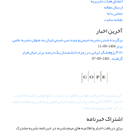
اعضای هیات تحریریه
ارسال مقاله
تماس با ما
نقشه سایت
آخرین اخبار
برگزیده شدن نشریه شیمی و مهندسی شیمی ایران به عنوان نشریه علمی
برتر
1404-09-11
۴۸۱ پژوهشگر ایرانی در زمره دانشمندان یک‌درصد برتر جهان قرار
گرفتند.
1401-09-07
"
این نشریه با احترام به قوانین اخلاق در نشریات، تابع قوانین کمیتۀ اخلاق در
انتشار (COPE) می باشد و از آیین نامه اجرایی قانون پیشگیری و مقابله با تقلب
در آثار علمی پیروی می نماید".
اشتراک خبرنامه
برای دریافت اخبار و اطلاعیه های مهم نشریه در خبرنامه نشریه مشترک