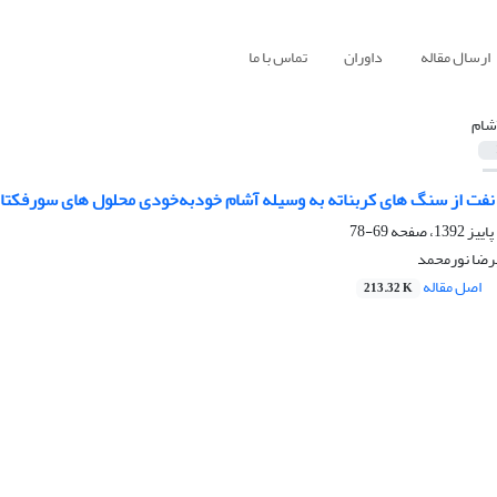
ارسال مقاله
داوران
تماس با ما
شام
نفت از سنگ های کربناته به وسیله آشام خودبه‌خودی محلول های سورفکتا
69-78
رضا نورمحمد
اصل مقاله
213.32 K