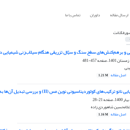
ارسال مقاله
داوران
تماس با ما
ورفکتانت
 و برهم‌کنش‌های سطح سنگ و سیّال تزریقی هنگام سیلاب‌زنی شیمیایی در
457-481
ینی
اصل مقاله
1.21 M
ب‌های کوئوردیناسیونی نوین مس (II) و بررسی تبدیل آن‌ها به نانو ذره‌های مس اکسید
21-28
 غلامحسین شاهوردی زاده
اصل مقاله
1.16 M