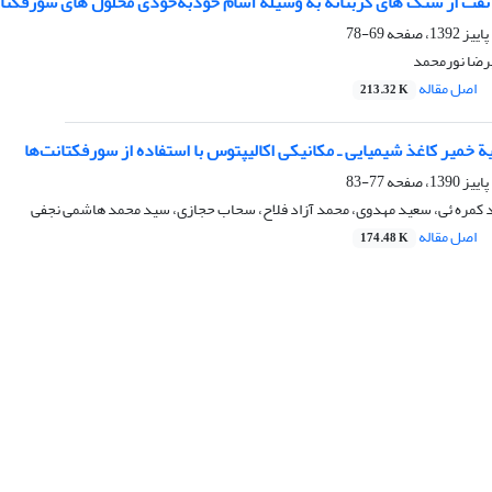
نفت از سنگ های کربناته به وسیله آشام خودبه‌خودی محلول های سورفکتا
69-78
رضا نورمحمد
اصل مقاله
213.32 K
یة خمیر کاغذ شیمیایی ـ مکانیکی اکالیپتوس با استفاده از سورفکتانت‌ها
77-83
 کمره ئی، سعید مهدوی، محمد آزاد فلاح، سحاب حجازی، سید محمد هاشمی نجفی
اصل مقاله
174.48 K