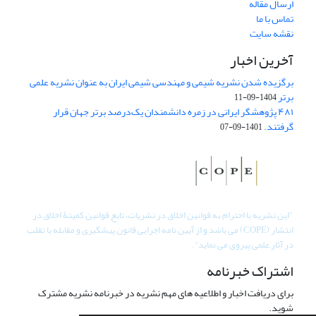
ارسال مقاله
تماس با ما
نقشه سایت
آخرین اخبار
برگزیده شدن نشریه شیمی و مهندسی شیمی ایران به عنوان نشریه علمی
برتر
1404-09-11
۴۸۱ پژوهشگر ایرانی در زمره دانشمندان یک‌درصد برتر جهان قرار
گرفتند.
1401-09-07
"
این نشریه با احترام به قوانین اخلاق در نشریات، تابع قوانین کمیتۀ اخلاق در
انتشار (COPE) می باشد و از آیین نامه اجرایی قانون پیشگیری و مقابله با تقلب
در آثار علمی پیروی می نماید".
اشتراک خبرنامه
برای دریافت اخبار و اطلاعیه های مهم نشریه در خبرنامه نشریه مشترک
شوید.