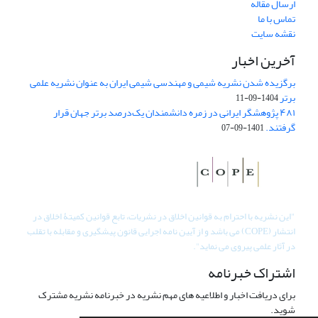
ارسال مقاله
تماس با ما
نقشه سایت
آخرین اخبار
برگزیده شدن نشریه شیمی و مهندسی شیمی ایران به عنوان نشریه علمی
برتر
1404-09-11
۴۸۱ پژوهشگر ایرانی در زمره دانشمندان یک‌درصد برتر جهان قرار
گرفتند.
1401-09-07
"
این نشریه با احترام به قوانین اخلاق در نشریات، تابع قوانین کمیتۀ اخلاق در
انتشار (COPE) می باشد و از آیین نامه اجرایی قانون پیشگیری و مقابله با تقلب
در آثار علمی پیروی می نماید".
اشتراک خبرنامه
برای دریافت اخبار و اطلاعیه های مهم نشریه در خبرنامه نشریه مشترک
شوید.