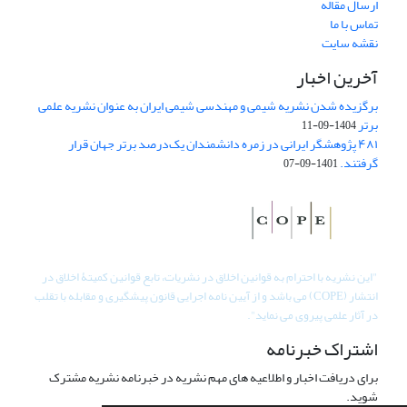
ارسال مقاله
تماس با ما
نقشه سایت
آخرین اخبار
برگزیده شدن نشریه شیمی و مهندسی شیمی ایران به عنوان نشریه علمی
برتر
1404-09-11
۴۸۱ پژوهشگر ایرانی در زمره دانشمندان یک‌درصد برتر جهان قرار
گرفتند.
1401-09-07
"
این نشریه با احترام به قوانین اخلاق در نشریات، تابع قوانین کمیتۀ اخلاق در
انتشار (COPE) می باشد و از آیین نامه اجرایی قانون پیشگیری و مقابله با تقلب
در آثار علمی پیروی می نماید".
اشتراک خبرنامه
برای دریافت اخبار و اطلاعیه های مهم نشریه در خبرنامه نشریه مشترک
شوید.