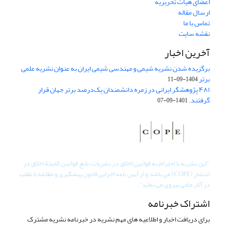
اعضای هیات تحریریه
ارسال مقاله
تماس با ما
نقشه سایت
آخرین اخبار
برگزیده شدن نشریه شیمی و مهندسی شیمی ایران به عنوان نشریه علمی
برتر
1404-09-11
۴۸۱ پژوهشگر ایرانی در زمره دانشمندان یک‌درصد برتر جهان قرار
گرفتند.
1401-09-07
"
این نشریه با احترام به قوانین اخلاق در نشریات، تابع قوانین کمیتۀ اخلاق در
انتشار (COPE) می باشد و از آیین نامه اجرایی قانون پیشگیری و مقابله با تقلب
در آثار علمی پیروی می نماید".
اشتراک خبرنامه
برای دریافت اخبار و اطلاعیه های مهم نشریه در خبرنامه نشریه مشترک