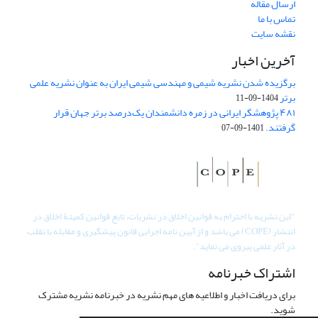
ارسال مقاله
تماس با ما
نقشه سایت
آخرین اخبار
برگزیده شدن نشریه شیمی و مهندسی شیمی ایران به عنوان نشریه علمی
برتر
1404-09-11
۴۸۱ پژوهشگر ایرانی در زمره دانشمندان یک‌درصد برتر جهان قرار
گرفتند.
1401-09-07
"
این نشریه با احترام به قوانین اخلاق در نشریات، تابع قوانین کمیتۀ اخلاق در
انتشار (COPE) می باشد و از آیین نامه اجرایی قانون پیشگیری و مقابله با تقلب
در آثار علمی پیروی می نماید".
اشتراک خبرنامه
برای دریافت اخبار و اطلاعیه های مهم نشریه در خبرنامه نشریه مشترک
شوید.