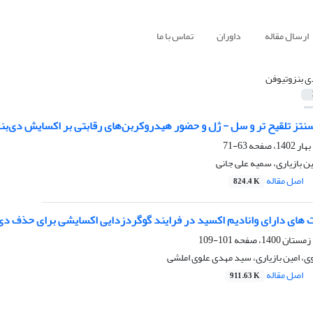
ارسال مقاله
داوران
تماس با ما
ی بنزوتیوفن
نتز تلقیح تر و سل - ژل و حضور هیدروکربن‌های رقابتی بر اکسایش دی‌بنزو
63-71
ین بازیاری، سمیه علی جانی
اصل مقاله
824.4 K
 های دارای وانادیم اکسید در فرایند گوگردزدایی اکسایشی برای حذف دی
101-109
، امین بازیاری، سید مهدی علوی املشی
اصل مقاله
911.63 K