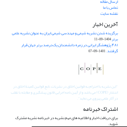
ارسال مقاله
تماس با ما
نقشه سایت
آخرین اخبار
برگزیده شدن نشریه شیمی و مهندسی شیمی ایران به عنوان نشریه علمی
برتر
1404-09-11
۴۸۱ پژوهشگر ایرانی در زمره دانشمندان یک‌درصد برتر جهان قرار
گرفتند.
1401-09-07
"
این نشریه با احترام به قوانین اخلاق در نشریات، تابع قوانین کمیتۀ اخلاق در
انتشار (COPE) می باشد و از آیین نامه اجرایی قانون پیشگیری و مقابله با تقلب
در آثار علمی پیروی می نماید".
اشتراک خبرنامه
برای دریافت اخبار و اطلاعیه های مهم نشریه در خبرنامه نشریه مشترک
شوید.