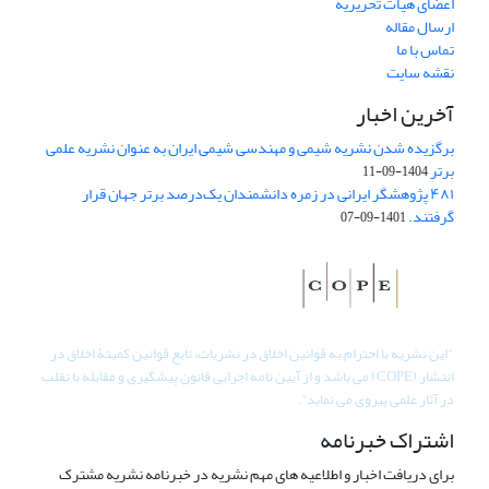
اعضای هیات تحریریه
ارسال مقاله
تماس با ما
نقشه سایت
آخرین اخبار
برگزیده شدن نشریه شیمی و مهندسی شیمی ایران به عنوان نشریه علمی
برتر
1404-09-11
۴۸۱ پژوهشگر ایرانی در زمره دانشمندان یک‌درصد برتر جهان قرار
گرفتند.
1401-09-07
"
این نشریه با احترام به قوانین اخلاق در نشریات، تابع قوانین کمیتۀ اخلاق در
انتشار (COPE) می باشد و از آیین نامه اجرایی قانون پیشگیری و مقابله با تقلب
در آثار علمی پیروی می نماید".
اشتراک خبرنامه
برای دریافت اخبار و اطلاعیه های مهم نشریه در خبرنامه نشریه مشترک