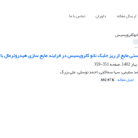
ارسال مقاله
داوران
تماس با ما
انوکلروپسیس
ی مایع از ریز جلبک نانو کلروپسیس در فرایند مایع سازی هیدروترمال با است
351-359
د سلیمی، سها سماکچی، احمد توسلی، علی بزرگ
اصل مقاله
692.97 K