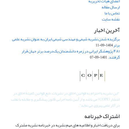
اعضای هیات تحریریه
ارسال مقاله
تماس با ما
نقشه سایت
آخرین اخبار
برگزیده شدن نشریه شیمی و مهندسی شیمی ایران به عنوان نشریه علمی
برتر
1404-09-11
۴۸۱ پژوهشگر ایرانی در زمره دانشمندان یک‌درصد برتر جهان قرار
گرفتند.
1401-09-07
"
این نشریه با احترام به قوانین اخلاق در نشریات، تابع قوانین کمیتۀ اخلاق در
انتشار (COPE) می باشد و از آیین نامه اجرایی قانون پیشگیری و مقابله با تقلب
در آثار علمی پیروی می نماید".
اشتراک خبرنامه
برای دریافت اخبار و اطلاعیه های مهم نشریه در خبرنامه نشریه مشترک