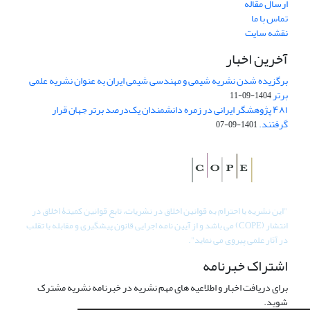
ارسال مقاله
تماس با ما
نقشه سایت
آخرین اخبار
برگزیده شدن نشریه شیمی و مهندسی شیمی ایران به عنوان نشریه علمی
برتر
1404-09-11
۴۸۱ پژوهشگر ایرانی در زمره دانشمندان یک‌درصد برتر جهان قرار
گرفتند.
1401-09-07
"
این نشریه با احترام به قوانین اخلاق در نشریات، تابع قوانین کمیتۀ اخلاق در
انتشار (COPE) می باشد و از آیین نامه اجرایی قانون پیشگیری و مقابله با تقلب
در آثار علمی پیروی می نماید".
اشتراک خبرنامه
برای دریافت اخبار و اطلاعیه های مهم نشریه در خبرنامه نشریه مشترک
شوید.