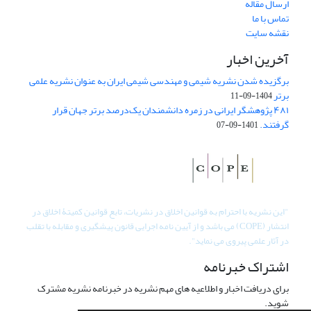
ارسال مقاله
تماس با ما
نقشه سایت
آخرین اخبار
برگزیده شدن نشریه شیمی و مهندسی شیمی ایران به عنوان نشریه علمی
برتر
1404-09-11
۴۸۱ پژوهشگر ایرانی در زمره دانشمندان یک‌درصد برتر جهان قرار
گرفتند.
1401-09-07
"
این نشریه با احترام به قوانین اخلاق در نشریات، تابع قوانین کمیتۀ اخلاق در
انتشار (COPE) می باشد و از آیین نامه اجرایی قانون پیشگیری و مقابله با تقلب
در آثار علمی پیروی می نماید".
اشتراک خبرنامه
برای دریافت اخبار و اطلاعیه های مهم نشریه در خبرنامه نشریه مشترک
شوید.