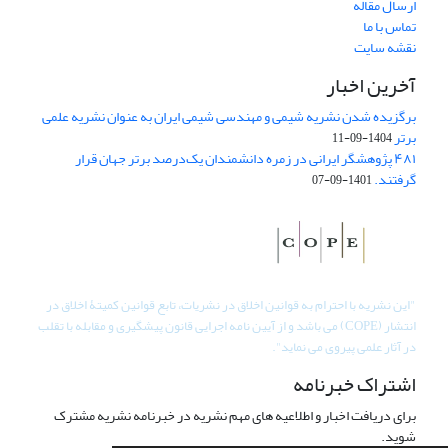
ارسال مقاله
تماس با ما
نقشه سایت
آخرین اخبار
برگزیده شدن نشریه شیمی و مهندسی شیمی ایران به عنوان نشریه علمی
برتر
1404-09-11
۴۸۱ پژوهشگر ایرانی در زمره دانشمندان یک‌درصد برتر جهان قرار
گرفتند.
1401-09-07
"
این نشریه با احترام به قوانین اخلاق در نشریات، تابع قوانین کمیتۀ اخلاق در
انتشار (COPE) می باشد و از آیین نامه اجرایی قانون پیشگیری و مقابله با تقلب
در آثار علمی پیروی می نماید".
اشتراک خبرنامه
برای دریافت اخبار و اطلاعیه های مهم نشریه در خبرنامه نشریه مشترک
شوید.