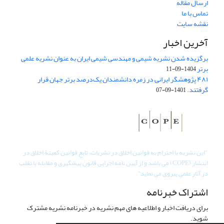
ارسال مقاله
تماس با ما
نقشه سایت
آخرین اخبار
برگزیده شدن نشریه شیمی و مهندسی شیمی ایران به عنوان نشریه علمی
برتر
1404-09-11
۴۸۱ پژوهشگر ایرانی در زمره دانشمندان یک‌درصد برتر جهان قرار
گرفتند.
1401-09-07
"
این نشریه با احترام به قوانین اخلاق در نشریات، تابع قوانین کمیتۀ اخلاق در
انتشار (COPE) می باشد و از آیین نامه اجرایی قانون پیشگیری و مقابله با تقلب
در آثار علمی پیروی می نماید".
اشتراک خبرنامه
برای دریافت اخبار و اطلاعیه های مهم نشریه در خبرنامه نشریه مشترک
شوید.