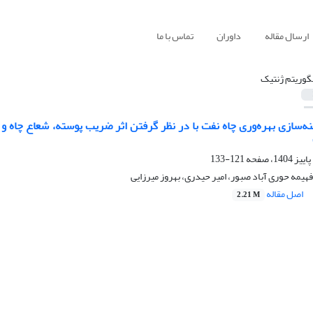
ارسال مقاله
داوران
تماس با ما
لگوریتم ژنتیک
نه‌سازی بهره‌وری چاه نفت با در نظر گرفتن اثر ضریب پوسته، شعاع چا
121-133
مه حوری آباد صبور، امیر حیدری، بهروز میرزایی
اصل مقاله
2.21 M