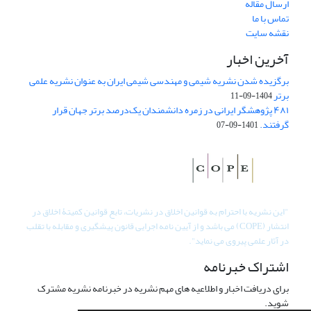
ارسال مقاله
تماس با ما
نقشه سایت
آخرین اخبار
برگزیده شدن نشریه شیمی و مهندسی شیمی ایران به عنوان نشریه علمی
برتر
1404-09-11
۴۸۱ پژوهشگر ایرانی در زمره دانشمندان یک‌درصد برتر جهان قرار
گرفتند.
1401-09-07
"
این نشریه با احترام به قوانین اخلاق در نشریات، تابع قوانین کمیتۀ اخلاق در
انتشار (COPE) می باشد و از آیین نامه اجرایی قانون پیشگیری و مقابله با تقلب
در آثار علمی پیروی می نماید".
اشتراک خبرنامه
برای دریافت اخبار و اطلاعیه های مهم نشریه در خبرنامه نشریه مشترک
شوید.