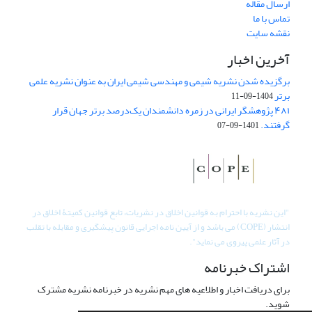
ارسال مقاله
تماس با ما
نقشه سایت
آخرین اخبار
برگزیده شدن نشریه شیمی و مهندسی شیمی ایران به عنوان نشریه علمی
برتر
1404-09-11
۴۸۱ پژوهشگر ایرانی در زمره دانشمندان یک‌درصد برتر جهان قرار
گرفتند.
1401-09-07
"
این نشریه با احترام به قوانین اخلاق در نشریات، تابع قوانین کمیتۀ اخلاق در
انتشار (COPE) می باشد و از آیین نامه اجرایی قانون پیشگیری و مقابله با تقلب
در آثار علمی پیروی می نماید".
اشتراک خبرنامه
برای دریافت اخبار و اطلاعیه های مهم نشریه در خبرنامه نشریه مشترک
شوید.