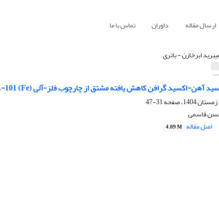
ارسال مقاله
داوران
تماس با ما
یبرید ابرخازن - باتری
کسید آهن-اکسید گرافن کاهش یافته مشتق از چارچوب فلز-آلی NH
-MIL-101 (Fe) برای کاربرد در الکتر
31-47
محسن قاسمی
اصل مقاله
4.09 M