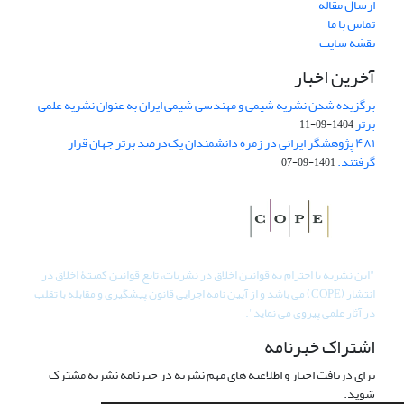
ارسال مقاله
تماس با ما
نقشه سایت
آخرین اخبار
برگزیده شدن نشریه شیمی و مهندسی شیمی ایران به عنوان نشریه علمی
برتر
1404-09-11
۴۸۱ پژوهشگر ایرانی در زمره دانشمندان یک‌درصد برتر جهان قرار
گرفتند.
1401-09-07
"
این نشریه با احترام به قوانین اخلاق در نشریات، تابع قوانین کمیتۀ اخلاق در
انتشار (COPE) می باشد و از آیین نامه اجرایی قانون پیشگیری و مقابله با تقلب
در آثار علمی پیروی می نماید".
اشتراک خبرنامه
برای دریافت اخبار و اطلاعیه های مهم نشریه در خبرنامه نشریه مشترک
شوید.