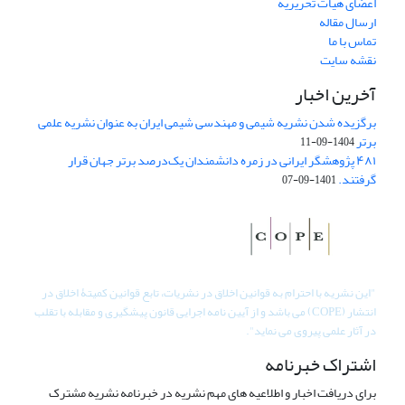
اعضای هیات تحریریه
ارسال مقاله
تماس با ما
نقشه سایت
آخرین اخبار
برگزیده شدن نشریه شیمی و مهندسی شیمی ایران به عنوان نشریه علمی
برتر
1404-09-11
۴۸۱ پژوهشگر ایرانی در زمره دانشمندان یک‌درصد برتر جهان قرار
گرفتند.
1401-09-07
"
این نشریه با احترام به قوانین اخلاق در نشریات، تابع قوانین کمیتۀ اخلاق در
انتشار (COPE) می باشد و از آیین نامه اجرایی قانون پیشگیری و مقابله با تقلب
در آثار علمی پیروی می نماید".
اشتراک خبرنامه
برای دریافت اخبار و اطلاعیه های مهم نشریه در خبرنامه نشریه مشترک