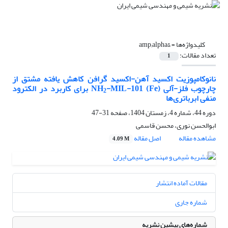
کلیدواژه‌ها =
&amp;‌‌‌alpha
تعداد مقالات:
1
نانوکامپوزیت اکسید آهن-اکسید گرافن کاهش یافته مشتق از
چارچوب فلز-آلی NH
-MIL-101 (Fe) برای کاربرد در الکترود
2
منفی ابرباتری‌ها
دوره 44، شماره 4، زمستان 1404، صفحه
31-47
ابوالحسن نوری، محسن قاسمی
مشاهده مقاله
اصل مقاله
4.09 M
مقالات آماده انتشار
شماره جاری
شماره‌های پیشین نشریه