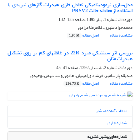
مدل‌سازی ترمودینامیکی تعادل فازی هیدرات گازهای تبریدی با
استفاده از معادله‌ حالت PRSV2
دوره 35، شماره 1، بهار 1395، صفحه
125-132
محمدجواد قنبری، غلامرضا مرادی
مشاهده مقاله
اصل مقاله
1.95 M
بررسی اثر سینتیکی مبرد 22R در غلظت‏های کم بر روی تشکیل
هیدرات متان
دوره 32، شماره 2، تابستان 1392، صفحه
41-45
صدیقه پارسامهر، فرشاد ورامینیان، هادی روستا، بهمن توحیدی
مشاهده مقاله
اصل مقاله
256.73 K
مقالات آماده انتشار
شماره جاری
شماره‌های پیشین نشریه