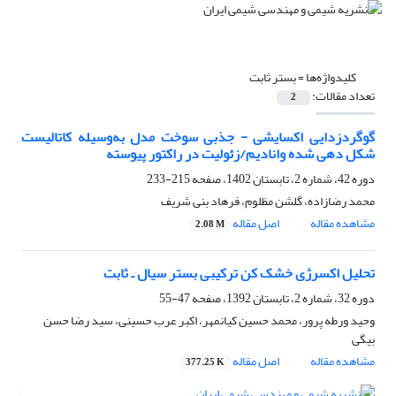
کلیدواژه‌ها =
بستر ثابت
تعداد مقالات:
2
گوگردزدایی اکسایشی - جذبی سوخت مدل به‌وسیله کاتالیست
شکل دهی شده وانادیم/زئولیت در راکتور پیوسته
دوره 42، شماره 2، تابستان 1402، صفحه
215-233
محمد رضازاده، گلشن مظلوم، فرهاد بنی شریف
مشاهده مقاله
اصل مقاله
2.08 M
تحلیل اکسرژی خشک کن ترکیبی بستر سیال ـ ثابت
دوره 32، شماره 2، تابستان 1392، صفحه
47-55
وحید ورطه پرور، محمد حسین کیانمهر، اکبر عرب حسینی، سید رضا حسن
بیگی
مشاهده مقاله
اصل مقاله
377.25 K