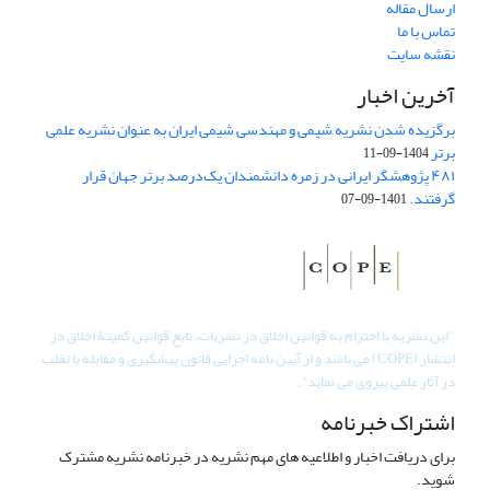
ارسال مقاله
تماس با ما
نقشه سایت
آخرین اخبار
برگزیده شدن نشریه شیمی و مهندسی شیمی ایران به عنوان نشریه علمی
برتر
1404-09-11
۴۸۱ پژوهشگر ایرانی در زمره دانشمندان یک‌درصد برتر جهان قرار
گرفتند.
1401-09-07
"
این نشریه با احترام به قوانین اخلاق در نشریات، تابع قوانین کمیتۀ اخلاق در
انتشار (COPE) می باشد و از آیین نامه اجرایی قانون پیشگیری و مقابله با تقلب
در آثار علمی پیروی می نماید".
اشتراک خبرنامه
برای دریافت اخبار و اطلاعیه های مهم نشریه در خبرنامه نشریه مشترک
شوید.