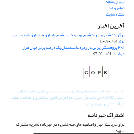
ارسال مقاله
تماس با ما
نقشه سایت
آخرین اخبار
برگزیده شدن نشریه شیمی و مهندسی شیمی ایران به عنوان نشریه علمی
برتر
1404-09-11
۴۸۱ پژوهشگر ایرانی در زمره دانشمندان یک‌درصد برتر جهان قرار
گرفتند.
1401-09-07
"
این نشریه با احترام به قوانین اخلاق در نشریات، تابع قوانین کمیتۀ اخلاق در
انتشار (COPE) می باشد و از آیین نامه اجرایی قانون پیشگیری و مقابله با تقلب
در آثار علمی پیروی می نماید".
اشتراک خبرنامه
برای دریافت اخبار و اطلاعیه های مهم نشریه در خبرنامه نشریه مشترک
شوید.