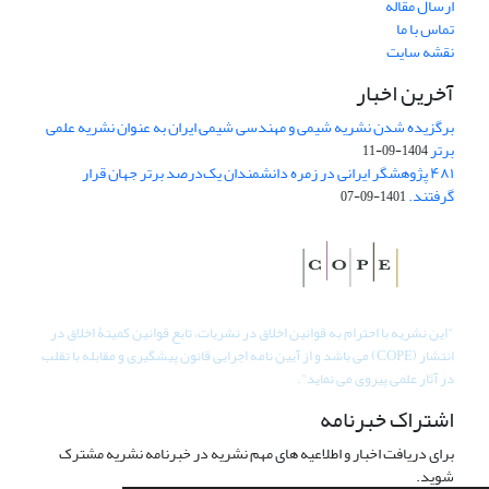
ارسال مقاله
تماس با ما
نقشه سایت
آخرین اخبار
برگزیده شدن نشریه شیمی و مهندسی شیمی ایران به عنوان نشریه علمی
برتر
1404-09-11
۴۸۱ پژوهشگر ایرانی در زمره دانشمندان یک‌درصد برتر جهان قرار
گرفتند.
1401-09-07
"
این نشریه با احترام به قوانین اخلاق در نشریات، تابع قوانین کمیتۀ اخلاق در
انتشار (COPE) می باشد و از آیین نامه اجرایی قانون پیشگیری و مقابله با تقلب
در آثار علمی پیروی می نماید".
اشتراک خبرنامه
برای دریافت اخبار و اطلاعیه های مهم نشریه در خبرنامه نشریه مشترک
شوید.