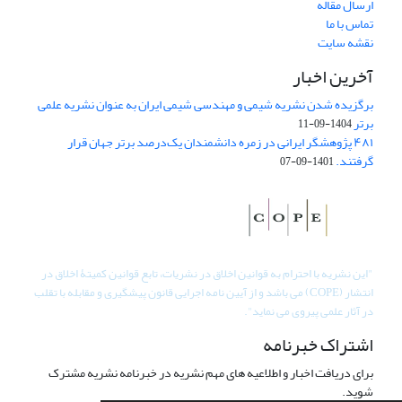
ارسال مقاله
تماس با ما
نقشه سایت
آخرین اخبار
برگزیده شدن نشریه شیمی و مهندسی شیمی ایران به عنوان نشریه علمی
برتر
1404-09-11
۴۸۱ پژوهشگر ایرانی در زمره دانشمندان یک‌درصد برتر جهان قرار
گرفتند.
1401-09-07
"
این نشریه با احترام به قوانین اخلاق در نشریات، تابع قوانین کمیتۀ اخلاق در
انتشار (COPE) می باشد و از آیین نامه اجرایی قانون پیشگیری و مقابله با تقلب
در آثار علمی پیروی می نماید".
اشتراک خبرنامه
برای دریافت اخبار و اطلاعیه های مهم نشریه در خبرنامه نشریه مشترک
شوید.