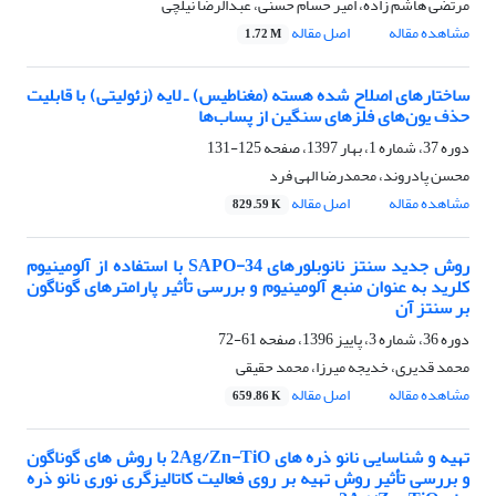
مرتضی هاشم زاده، امیر حسام حسنی، عبدالرضا نیلچی
مشاهده مقاله
اصل مقاله
1.72 M
ساختارهای اصلاح شده هسته (مغناطیس) ـ لایه (زئولیتی) با قابلیت
حذف یون‌های فلزهای سنگین از پساب‌ها
دوره 37، شماره 1، بهار 1397، صفحه
125-131
محسن پادروند، محمدرضا الهی فرد
مشاهده مقاله
اصل مقاله
829.59 K
روش جدید سنتز نانوبلور‌های SAPO-34 با استفاده از آلومینیوم
کلرید به عنوان منبع آلومینیوم و بررسی تأثیر پارامترهای گوناگون
بر سنتز آن
دوره 36، شماره 3، پاییز 1396، صفحه
61-72
محمد قدیری، خدیجه میرزا، محمد حقیقی
مشاهده مقاله
اصل مقاله
659.86 K
تهیه و شناسایی نانو ذره های 2Ag/Zn-TiO با روش های گوناگون
و بررسی تأثیر روش تهیه بر روی فعالیت کاتالیزگری نوری نانو ذره