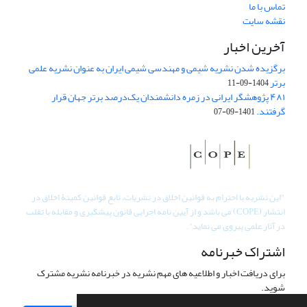
تماس با ما
نقشه سایت
آخرین اخبار
برگزیده شدن نشریه شیمی و مهندسی شیمی ایران به عنوان نشریه علمی
برتر
1404-09-11
۴۸۱ پژوهشگر ایرانی در زمره دانشمندان یک‌درصد برتر جهان قرار
گرفتند.
1401-09-07
"
این نشریه با احترام به قوانین اخلاق در نشریات، تابع قوانین کمیتۀ اخلاق در
انتشار (COPE) می باشد و از آیین نامه اجرایی قانون پیشگیری و مقابله با تقلب
در آثار علمی پیروی می نماید".
اشتراک خبرنامه
برای دریافت اخبار و اطلاعیه های مهم نشریه در خبرنامه نشریه مشترک
شوید.