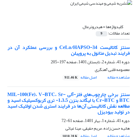
کلیدواژه‌ها =
هیدروترمال
تعداد مقالات:
9
سنتز کاتالیست CeLa/HAPSO-34 و بررسی عملکرد آن در
فرایند تبدیل متانول به پروپیلن
دوره 41، شماره 2، تابستان 1401، صفحه
197-205
معصومه قلبی آهنگری
مشاهده مقاله
اصل مقاله
911.46 K
سنتز برخی چارچوب‌های فلز-آلی MIL-100(Fe)، V-BTC، Sr-
BTC و Cr-BTC با لیگاند بنزن 1،3،5- تری کربوکسیلیک اسید و
مطالعه نقش کاتالیستی آن‌ها در فرایند استری شدن اولئیک اسید
در تولید بیودیزل
دوره 41، شماره 1، بهار 1401، صفحه
61-72
هانیه حسن زاده، مریم حقیقی، مینا غیاثی
مشاهده مقاله
اصل مقاله
1010.28 K