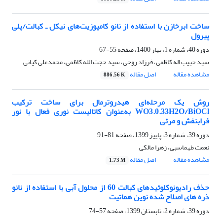
ساخت ابرخازن با استفاده از نانو کامپوزیت‌های نیکل ـ کبالت/پلی
پیرول
دوره 40، شماره 1، بهار 1400، صفحه
55-67
سید حبیب اله کاظمی، فرزاد روحی، سید حجت الله کاظمی، محمدعلی کیانی
مشاهده مقاله
اصل مقاله
886.56 K
روش یک مرحله‌ای هیدروترمال برای ساخت ترکیب
WO3.0.33H2O/BiOCl به‌عنوان کاتالیست نوری فعال با نور
فرابنفش و مرئی
دوره 39، شماره 3، پاییز 1399، صفحه
81-91
نعمت طهماسبی، زهرا مالکی
مشاهده مقاله
اصل مقاله
1.73 M
حذف رادیونوکلوئیدهای کبالت 60 از محلول آبی با استفاده از نانو
ذره های اصلاح شده نوین هماتیت
دوره 39، شماره 2، تابستان 1399، صفحه
57-74