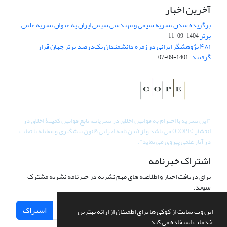
آخرین اخبار
برگزیده شدن نشریه شیمی و مهندسی شیمی ایران به عنوان نشریه علمی
برتر
1404-09-11
۴۸۱ پژوهشگر ایرانی در زمره دانشمندان یک‌درصد برتر جهان قرار
گرفتند.
1401-09-07
"
این نشریه با احترام به قوانین اخلاق در نشریات، تابع قوانین کمیتۀ اخلاق در
انتشار (COPE) می باشد و از آیین نامه اجرایی قانون پیشگیری و مقابله با تقلب
در آثار علمی پیروی می نماید".
اشتراک خبرنامه
برای دریافت اخبار و اطلاعیه های مهم نشریه در خبرنامه نشریه مشترک
شوید.
اشتراک
این وب سایت از کوکی ها برای اطمینان از ارائه بهترین
خدمات استفاده می کند.