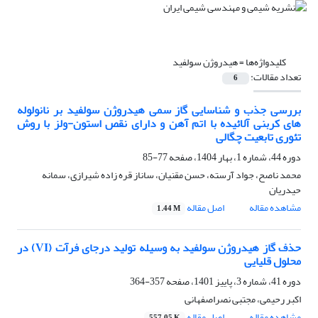
کلیدواژه‌ها =
هیدروژن سولفید
تعداد مقالات:
6
بررسی جذب و شناسایی گاز سمی هیدروژن سولفید بر نانولوله
های کربنی آلائیده با اتم آهن و دارای نقص استون-ولز با روش
تئوری تابعیت چگالی
دوره 44، شماره 1، بهار 1404، صفحه
77-85
محمد ناصح، جواد آرسته، حسن مقنیان، ساناز قره زاده شیرازی، سمانه
حیدریان
مشاهده مقاله
اصل مقاله
1.44 M
حذف گاز هیدروژن سولفید به وسیله تولید درجای فرآت (VI) در
محلول قلیایی
دوره 41، شماره 3، پاییز 1401، صفحه
357-364
اکبر رحیمی، مجتبی نصراصفهانی
مشاهده مقاله
اصل مقاله