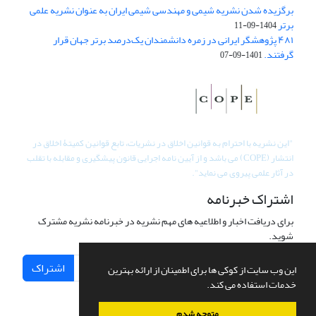
برگزیده شدن نشریه شیمی و مهندسی شیمی ایران به عنوان نشریه علمی
برتر
1404-09-11
۴۸۱ پژوهشگر ایرانی در زمره دانشمندان یک‌درصد برتر جهان قرار
گرفتند.
1401-09-07
"
این نشریه با احترام به قوانین اخلاق در نشریات، تابع قوانین کمیتۀ اخلاق در
انتشار (COPE) می باشد و از آیین نامه اجرایی قانون پیشگیری و مقابله با تقلب
در آثار علمی پیروی می نماید".
اشتراک خبرنامه
برای دریافت اخبار و اطلاعیه های مهم نشریه در خبرنامه نشریه مشترک
شوید.
اشتراک
این وب سایت از کوکی ها برای اطمینان از ارائه بهترین
خدمات استفاده می کند.
متوجه شدم