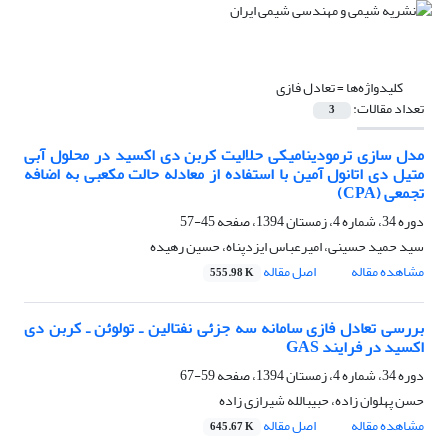
کلیدواژه‌ها =
تعادل فازی
تعداد مقالات:
3
مدل سازی ترمودینامیکی حلالیت کربن دی اکسید در محلول آبی
متیل دی اتانول آمین با استفاده از معادله حالت مکعبی به اضافه
تجمعی (CPA)
دوره 34، شماره 4، زمستان 1394، صفحه
45-57
سید حمید حسینی، امیرعباس ایزدپناه، حسین رهیده
مشاهده مقاله
اصل مقاله
555.98 K
بررسی تعادل فازی سامانه سه جزئی نفتالین ـ تولوئن ـ کربن دی
اکسید در فرایند GAS
دوره 34، شماره 4، زمستان 1394، صفحه
59-67
حسن پهلوان زاده، حبیبالله شیرازی زاده
مشاهده مقاله
اصل مقاله
645.67 K