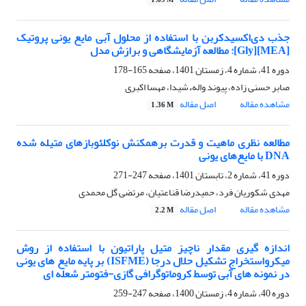
1.69 M
جذب دی‌اکسیدکربن با استفاده از محلول آبی مایع یونی پروتیک
[MEA][Gly]: مطالعه آزمایشگاهی و برازش مدل
دوره 41، شماره 4، زمستان 1401، صفحه
165-178
صابر حسنی زاده، پیوند والهءشیدا، مهسا اکبری
مشاهده مقاله
اصل مقاله
1.36 M
مطالعه نظری ماهیت و قدرت برهمکنش نوکلئوبازهای متیله شده
DNA با مایع‌های یونی
دوره 41، شماره 2، تابستان 1401، صفحه
247-271
مهدی شکوریان فرد، حمیدرضا قناعتیان، مرتضی گل محمدی
مشاهده مقاله
اصل مقاله
2.2 M
اندازه گیری مقدار ناچیز متیل پاراتیون با استفاده از روش
میکرواستخراج تشکیل حلال درجا (ISFME) بر پایه مایع‎ های یونی
در نمونه های آبی توسط کروماتوگرافی گازی-فتومتر شعله ای
دوره 40، شماره 4، زمستان 1400، صفحه
247-259