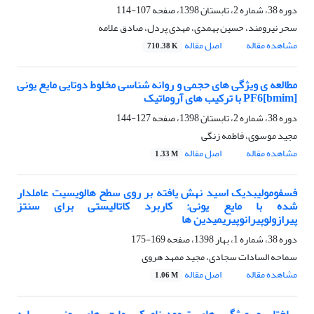
دوره 38، شماره 2، تابستان 1398، صفحه
107-114
سحر نیرومند، حسین بهمدی، مهدی پردل، صادق علامه
مشاهده مقاله
اصل مقاله
710.38 K
مطالعه ی ویژگی های حجمی و روانه شناسی مخلوط دوتایی مایع یونی
[bmim]PF6 با ترکیب های آروماتیک
دوره 38، شماره 2، تابستان 1398، صفحه
127-144
مجید موسوی، فاطمه زنگی
مشاهده مقاله
اصل مقاله
1.33 M
فسفومولیبدیک اسید نهش یافته بر روی سطح هالویسیت عاملدار
شده با مایع یونی: کاربرد کاتالیستی برای سنتز
پیرازولوپیرانوپیریمیدین ها
دوره 38، شماره 1، بهار 1398، صفحه
169-175
سماحه السادات سجادی، مجید ممهد هروی
مشاهده مقاله
اصل مقاله
1.06 M