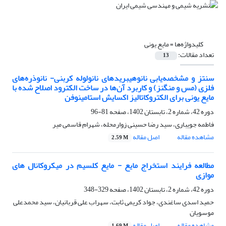
کلیدواژه‌ها =
مایع یونی
تعداد مقالات:
13
سنتز و مشخصه‌یابی نانوهیبریدهای نانولوله کربنی- نانوذره‌های
فلزی (مس و منگنز) و کاربرد آن‌ها در ساخت الکترود اصلاح شده با
مایع یونی برای الکتروکاتالیز اکسایش استامینوفن
دوره 42، شماره 2، تابستان 1402، صفحه
81-96
فاطمه جویباری، سید رضا حسینی زوارمحله، شهرام قاسمی میر
مشاهده مقاله
اصل مقاله
2.59 M
مطالعه‌ فرایند استخراج مایع - مایع کلسیم در میکروکانال های
موازی
دوره 42، شماره 2، تابستان 1402، صفحه
329-348
حمید اسدی ساغندی، جواد کریمی ثابت، سهراب علی قربانیان، سید محمدعلی
موسویان
مشاهده مقاله
اصل مقاله