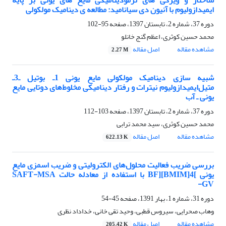
ساختار و ویژگی های ترمودینامیکی مایع های یونی بر پایه
ایمیدازولیوم با آنیون دی سیانامید: مطالعه ی دینامیک مولکولی
دوره 37، شماره 2، تابستان 1397، صفحه
95-102
محمد حسین کوثری، اعظم گنج خانلو
مشاهده مقاله
اصل مقاله
2.27 M
شبیه سازی دینامیک مولکولی مایع یونی 1ـ بوتیل ـ3ـ
متیل‌ایمیدازولیوم نیترات و رفتار دینامیکی مخلوط‌های دوتایی مایع
یونی ـ آب
دوره 37، شماره 2، تابستان 1397، صفحه
103-112
محمد حسین کوثری، سید محمد ترابی
مشاهده مقاله
اصل مقاله
622.13 K
بررسی ضریب فعالیت محلول‌های الکترولیتی و ضریب اسمزی مایع
یونی ]4[BMIM][BF با استفاده از معادله حالت SAFT-MSA
GV-
دوره 31، شماره 1، بهار 1391، صفحه
45-54
وهاب صحرایی، سیروس قطبی، وحید تقی خانی، خداداد نظری
مشاهده مقاله
اصل مقاله
205.42 K