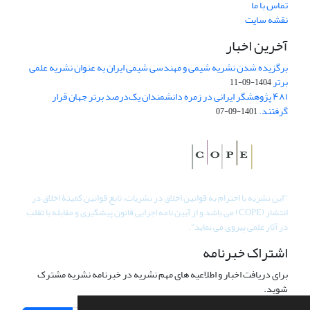
تماس با ما
نقشه سایت
آخرین اخبار
برگزیده شدن نشریه شیمی و مهندسی شیمی ایران به عنوان نشریه علمی
برتر
1404-09-11
۴۸۱ پژوهشگر ایرانی در زمره دانشمندان یک‌درصد برتر جهان قرار
گرفتند.
1401-09-07
"
این نشریه با احترام به قوانین اخلاق در نشریات، تابع قوانین کمیتۀ اخلاق در
انتشار (COPE) می باشد و از آیین نامه اجرایی قانون پیشگیری و مقابله با تقلب
در آثار علمی پیروی می نماید".
اشتراک خبرنامه
برای دریافت اخبار و اطلاعیه های مهم نشریه در خبرنامه نشریه مشترک
شوید.