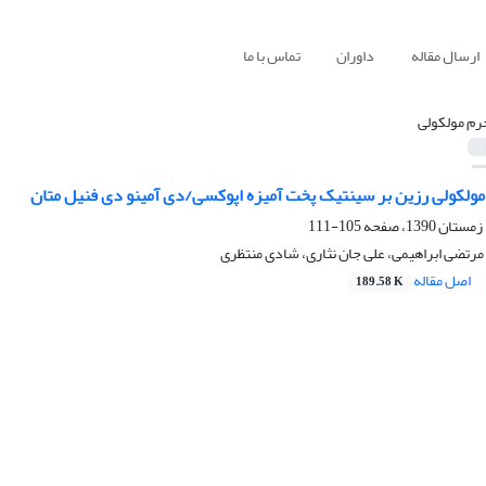
ارسال مقاله
داوران
تماس با ما
رم مولکولی
مولکولی رزین بر سینتیک پخت آمیزه اپوکسی/دی آمینو دی فنیل متان
105-111
رتضی ابراهیمی، علی جان نثاری، شادی منتظری
اصل مقاله
189.58 K