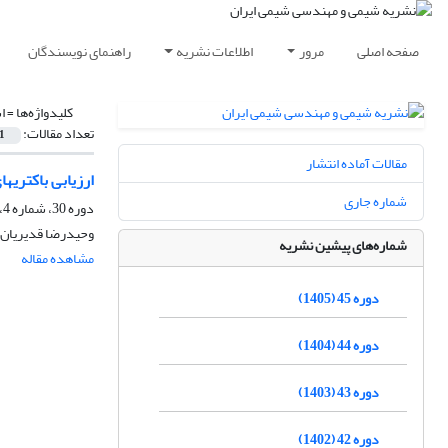
صفحه اصلی
مرور
اطلاعات نشریه
راهنمای نویسندگان
کلیدواژه‌ها =
ا
تعداد مقالات:
1
مقالات آماده انتشار
ارزیابی باکتری‪های باسیلوس سابتیلیس، اسینتوباکترکالکواسیتیکوس و سودوموناس در جداسازی نامیزه آب - نفت
شماره جاری
دوره 30، شماره 4، زمستان 1390، صفحه
وحیدرضا قدیریان،
شماره‌های پیشین نشریه
مشاهده مقاله
دوره 45 (1405)
دوره 44 (1404)
دوره 43 (1403)
دوره 42 (1402)