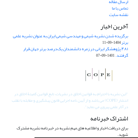
ارسال مقاله
تماس با ما
نقشه سایت
آخرین اخبار
برگزیده شدن نشریه شیمی و مهندسی شیمی ایران به عنوان نشریه علمی
برتر
1404-09-11
۴۸۱ پژوهشگر ایرانی در زمره دانشمندان یک‌درصد برتر جهان قرار
گرفتند.
1401-09-07
"
این نشریه با احترام به قوانین اخلاق در نشریات، تابع قوانین کمیتۀ اخلاق در
انتشار (COPE) می باشد و از آیین نامه اجرایی قانون پیشگیری و مقابله با تقلب
در آثار علمی پیروی می نماید".
اشتراک خبرنامه
برای دریافت اخبار و اطلاعیه های مهم نشریه در خبرنامه نشریه مشترک
شوید.