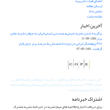
اعضای هیات تحریریه
ارسال مقاله
تماس با ما
نقشه سایت
آخرین اخبار
برگزیده شدن نشریه شیمی و مهندسی شیمی ایران به عنوان نشریه علمی
برتر
1404-09-11
۴۸۱ پژوهشگر ایرانی در زمره دانشمندان یک‌درصد برتر جهان قرار
گرفتند.
1401-09-07
"
این نشریه با احترام به قوانین اخلاق در نشریات، تابع قوانین کمیتۀ اخلاق در
انتشار (COPE) می باشد و از آیین نامه اجرایی قانون پیشگیری و مقابله با تقلب
در آثار علمی پیروی می نماید".
اشتراک خبرنامه
برای دریافت اخبار و اطلاعیه های مهم نشریه در خبرنامه نشریه مشترک