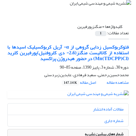
کلیدواژه‌ها =
منگنزپورفیرین
تعداد مقالات:
1
فتوکربوکسیل زدایی گروهی از α- آریل کربوکسیلیک اسیدها با
استفاده از کاتالیست منگنز(2،6- دی کلروفنیل)پورفیرین کلرید
(Mn(TDCPP)Cl) در حضور هیدروژن پراکسید
دوره 30، شماره 3، پاییز 1390، صفحه
85-90
محمدحسین رحمتی، سعید فرهادی، عابدین زبردستی
مشاهده مقاله
اصل مقاله
147.14 K
مقالات آماده انتشار
شماره جاری
شماره‌های پیشین نشریه